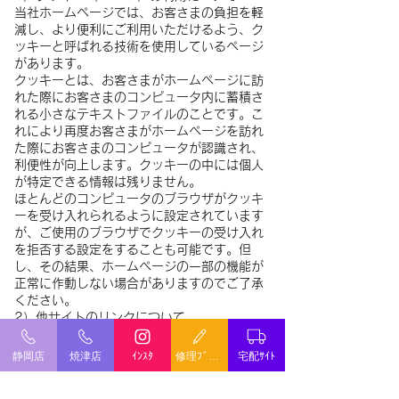
当社ホームページでは、お客さまの負担を軽
減し、より便利にご利用いただけるよう、ク
ッキーと呼ばれる技術を使用しているページ
があります。
クッキーとは、お客さまがホームページに訪
れた際にお客さまのコンピュータ内に蓄積さ
れる小さなテキストファイルのことです。こ
れにより再度お客さまがホームページを訪れ
た際にお客さまのコンピュータが認識され、
利便性が向上します。クッキーの中には個人
が特定できる情報は残りません。
ほとんどのコンピュータのブラウザがクッキ
ーを受け入れられるように設定されています
が、ご使用のブラウザでクッキーの受け入れ
を拒否する設定をすることも可能です。但
し、その結果、ホームページの一部の機能が
正常に作動しない場合がありますのでご了承
ください。
2）他サイトのリンクについて
当社ホームページには、お客さまに対し、有
用な情報・サービスをご提供するため他の会
静岡店
焼津店
ｲﾝｽﾀ
修理ﾌﾞﾛｸﾞ
宅配ｻｲﾄ
社の運営するホームページへのリンクがあり
ます。リンク先のホームページにおける個人