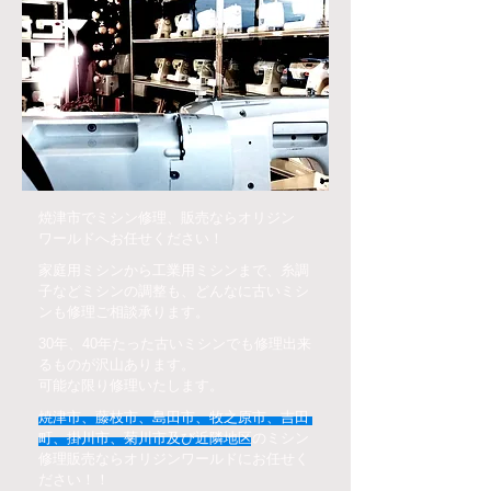
焼津市でミシン修理、販売ならオリジン
ワールドへお任せください！
家庭用ミシンから工業用ミシンまで、糸調
子などミシンの調整も、どんなに古いミシ
ンも修理ご相談承ります。
30年、40年たった古いミシンでも修理出来
るものが沢山あります。
​可能な限り修理いたします。
焼津市、藤枝市、島田市、牧之原市、吉田
町、掛川市、菊川市及び
近隣地区のミシン
修理販売ならオリジンワールドにお任せく
ださい！！