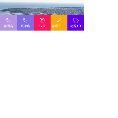
静岡店
焼津店
ｲﾝｽﾀ
修理ﾌﾞﾛｸﾞ
宅配ｻｲﾄ
店舗詳細
店舗名
オリジンワールド焼津店
所在地
〒425-0036 静岡県焼津市西小川7丁目1-1