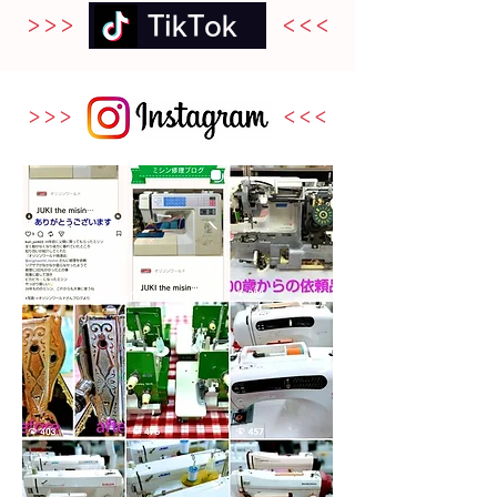
TikTok
​＞＞＞
＜＜＜
​＞＞＞
＜＜＜