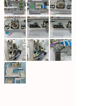
― BERNINA ―
ーＪＵＫＩー
－JANOME－
－ｂｒｏｔｈｅｒ－