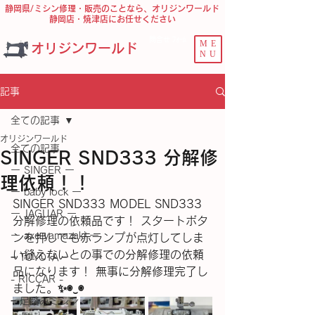
静岡県/ミシン修理・販売のことなら、オリジンワールド
静岡店・焼津店にお任せください
問合せ ﾌｫｰﾑ
ME
オリジンワールド
NU
記事
全ての記事
オリジンワールド
全ての記事
SINGER SND333 分解修
ー SINGER ー
理依頼！！
ー baby lock ー
SINGER SND333 MODEL SND333 
ー JAGUAR ー
分解修理の依頼品です！ スタートボタ
ー axe yamazaki ー
ンを押しても赤ランプが点灯してしま
い縫えないとの事での分解修理の依頼
− TOYOTA −
品になります！ 無事に分解修理完了し
- RICCAR -
ました。✨◉⁠‿⁠◉
− 足踏みミシン −