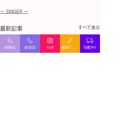
ー SINGER ー
すべて表示
最新記事
静岡店
焼津店
ｲﾝｽﾀ
修理ﾌﾞﾛｸﾞ
宅配ｻｲﾄ
ミシン修理・出張修理