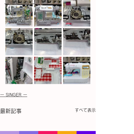
― BERNINA ―
ーＪＵＫＩー
－JANOME－
－ｂｒｏｔｈｅｒ－
ー SINGER ー
すべて表示
最新記事