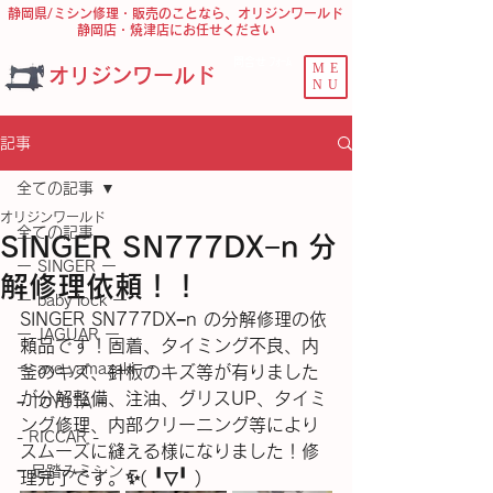
静岡県/ミシン修理・販売のことなら、オリジンワールド
静岡店・焼津店にお任せください
問合せ ﾌｫｰﾑ
ME
オリジンワールド
NU
記事
全ての記事
オリジンワールド
全ての記事
SINGER SN777DX−n 分
ー SINGER ー
解修理依頼！！
ー baby lock ー
SINGER SN777DX−n の分解修理の依
ー JAGUAR ー
頼品です！固着、タイミング不良、内
ー axe yamazaki ー
釜のキズ、針板のキズ等が有りました
が分解整備、注油、グリスUP、タイミ
− TOYOTA −
ング修理、内部クリーニング等により
- RICCAR -
スムーズに縫える様になりました！修
− 足踏みミシン −
理完了です。✨(⁠ ⁠╹⁠▽⁠╹⁠ ⁠)