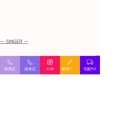
ー SINGER ー
すべて表示
最新記事
静岡店
焼津店
ｲﾝｽﾀ
修理ﾌﾞﾛｸﾞ
宅配ｻｲﾄ