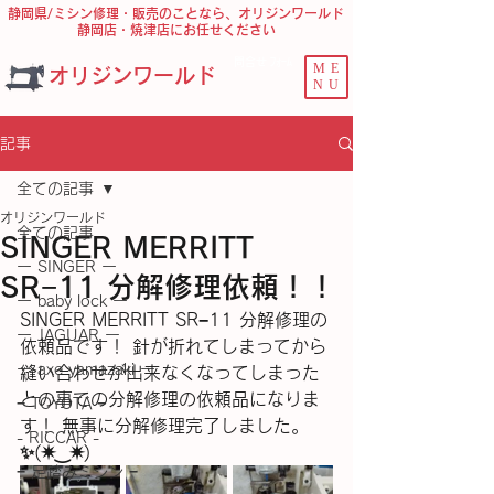
静岡県/ミシン修理・販売のことなら、オリジンワールド
静岡店・焼津店にお任せください
問合せ ﾌｫｰﾑ
ME
オリジンワールド
NU
記事
全ての記事
オリジンワールド
全ての記事
SINGER MERRITT
ー SINGER ー
SR−11 分解修理依頼！！
ー baby lock ー
SINGER MERRITT SR−11 分解修理の
ー JAGUAR ー
依頼品です！ 針が折れてしまってから
ー axe yamazaki ー
縫い合わせが出来なくなってしまった
との事での分解修理の依頼品になりま
− TOYOTA −
す！ 無事に分解修理完了しました。
- RICCAR -
✨(⁠✷⁠‿⁠✷⁠)
− 足踏みミシン −