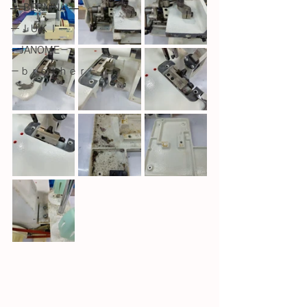
― BERNINA ―
ーＪＵＫＩー
－JANOME－
－ｂｒｏｔｈｅｒ－