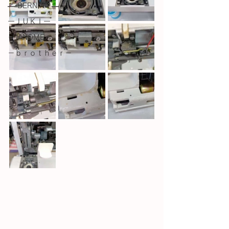
― BERNINA ―
ーＪＵＫＩー
－JANOME－
－ｂｒｏｔｈｅｒ－