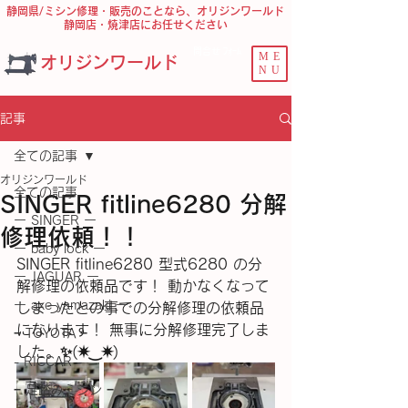
静岡県/ミシン修理・販売のことなら、オリジンワールド
静岡店・焼津店にお任せください
問合せ ﾌｫｰﾑ
ME
オリジンワールド
NU
記事
全ての記事
オリジンワールド
全ての記事
SINGER fitline6280 分解
ー SINGER ー
修理依頼！！
ー baby lock ー
SINGER fitline6280 型式6280 の分
ー JAGUAR ー
解修理の依頼品です！ 動かなくなって
ー axe yamazaki ー
しまったとの事での分解修理の依頼品
になります！ 無事に分解修理完了しま
− TOYOTA −
した。✨️(⁠✷⁠‿⁠✷⁠)
- RICCAR -
− 足踏みミシン −