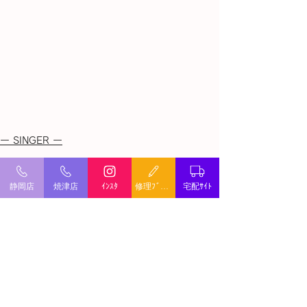
ー SINGER ー
すべて表示
最新記事
静岡店
焼津店
ｲﾝｽﾀ
修理ﾌﾞﾛｸﾞ
宅配ｻｲﾄ