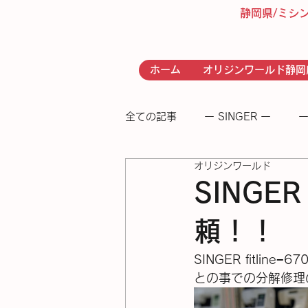
静岡県/ミシ
ホーム
オリジンワールド静岡
全ての記事
ー SINGER ー
ー
オリジンワールド
- RICCAR -
− 足踏みミシン
SINGER
頼！！
SINGER fitli
との事での分解修理の依