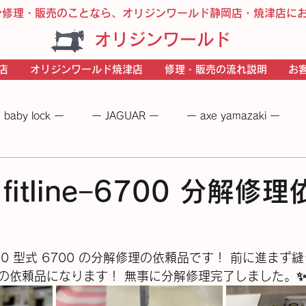
ン修理・販売のことなら、オリジンワールド静岡店・焼津店に
オリジンワールド
店
オリジンワールド焼津店
修理・販売の流れ説明
お
 baby lock ー
ー JAGUAR ー
ー axe yamazaki ー
 −
― BERNINA ―
ーＪＵＫＩー
－JANOME－
 fitline−6700 分解修理
ne−6700 型式 6700 の分解修理の依頼品です！ 前に進
頼品になります！ 無事に分解修理完了しました。✨️(⁠≧⁠▽