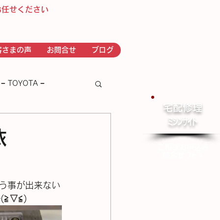
お任せください
客さまの声
お問合せ
ブログ
− TOYOTA −
宅配修理
​ﾐｼﾝｻｲﾄ
－ｂｒｏｔｈｅｒ－
依
ご相談お申込み
問合せ ﾌｫｰﾑ
まず縫う事が出来ない
⁠≦⁠)