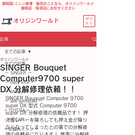
静岡県/ミシン修理・販売のことなら、オリジンワールド
静岡店・焼津店にお任せください
問合せ ﾌｫｰﾑ
ME
オリジンワールド
NU
記事
全ての記事
オリジンワールド
全ての記事
SINGER Bouquet
ー SINGER ー
Computer9700 super
ー baby lock ー
DX 分解修理依頼！！
ー JAGUAR ー
SINGER Bouquet Computer 9700 
ー axe yamazaki ー
super DX 型式 Computer 9700 
− TOYOTA −
super DX 分解修理の依頼品です！ 押
- RICCAR -
え金レバーを降ろしても押え金が降り
なくなってしまったとの事での分解修
− 足踏みミシン −
理の依頼品になります！ 無事に分解修