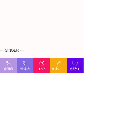
ー SINGER ー
すべて表示
最新記事
静岡店
焼津店
ｲﾝｽﾀ
修理ﾌﾞﾛｸﾞ
宅配ｻｲﾄ