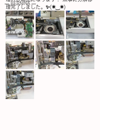
― BERNINA ―
理完了しました。✨(⁠✷⁠‿⁠✷⁠)
ーＪＵＫＩー
－JANOME－
－ｂｒｏｔｈｅｒ－