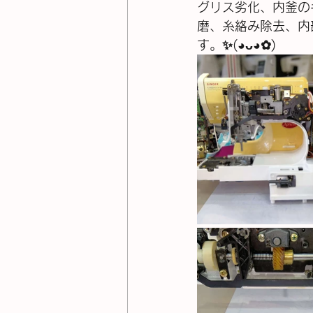
グリス劣化、内釜の
磨、糸絡み除去、内
す。✨(⁠◕⁠ᴗ⁠◕⁠✿⁠)