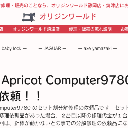
ン修理・販売のことなら、オリジンワールド静岡店・焼津店に
オリジンワールド
店
オリジンワールド焼津店
修理・販売の流れ説明
お
 baby lock ー
ー JAGUAR ー
ー axe yamazaki ー
 −
― BERNINA ―
ーＪＵＫＩー
－JANOME－
 Apricot Computer97
依頼！！
ot Computer9780 のセット割分解修理の依頼品です！
修理依頼品があった場合、２台目以降の修理代金が１台に
回は、針棒が動かないとの事での分解修理の依頼品にな