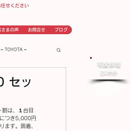
お任せください
客さまの声
お問合せ
ブログ
− TOYOTA −
宅配修理
​ﾐｼﾝｻｲﾄ
－ｂｒｏｔｈｅｒ－
80 セッ
ご相談お申込み
問合せ ﾌｫｰﾑ
セット割は、１台目
つき5,000円
ります。固着、