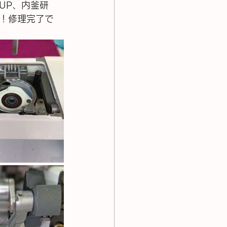
UP、内釜研
！修理完了で