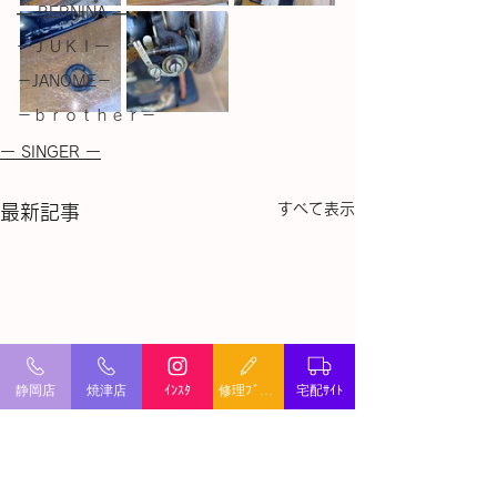
― BERNINA ―
ーＪＵＫＩー
－JANOME－
－ｂｒｏｔｈｅｒ－
ー SINGER ー
すべて表示
最新記事
静岡店
焼津店
ｲﾝｽﾀ
修理ﾌﾞﾛｸﾞ
宅配ｻｲﾄ