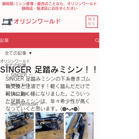
静岡県/ミシン修理・販売のことなら、オリジンワールド
静岡店・焼津店にお任せください
問合せ ﾌｫｰﾑ
ME
オリジンワールド
NU
記事
全ての記事
オリジンワールド
全ての記事
SINGER 足踏みミシン！！
ー SINGER ー
SINGER 足踏みミシンの下糸巻きゴム
ー baby lock ー
輪交換と注油です！軽く踏んだだけで
軽快に動く様になりました。こういっ
ー JAGUAR ー
た足踏みミシンは、年々希少性が高く
ー axe yamazaki ー
なっていくと思います。(⁠◍⁠•⁠ᴗ⁠•⁠◍⁠)
− TOYOTA −
- RICCAR -
− 足踏みミシン −