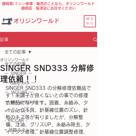
静岡県/ミシン修理・販売のことなら、オリジンワールド
静岡店・焼津店にお任せください
問合せ ﾌｫｰﾑ
ME
オリジンワールド
NU
記事
全ての記事
オリジンワールド
全ての記事
SINGER SND333 分解修
ー SINGER ー
理依頼！！
ー baby lock ー
SINGER SND333 の分解修理依頼品で
ー JAGUAR ー
す！糸調子が良くないとの事での修理
ー axe yamazaki ー
依頼品になります。固着、糸絡み、タ
イミング不良、針基線位置のズレ、針
− TOYOTA −
板のキズ等が有りましたが、分解整
- RICCAR -
備、注油、グリスUP、糸絡み除去、タ
− 足踏みミシン −
イミング修理、針基線位置調整修理、