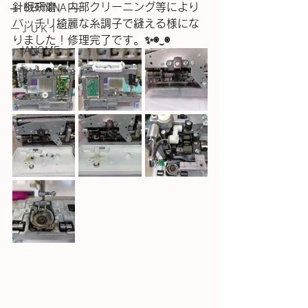
針板研磨、内部クリーニング等により
― BERNINA ―
バッチリ綺麗な糸調子で縫える様にな
ーＪＵＫＩー
りました！修理完了です。✨◉⁠‿⁠◉
－JANOME－
－ｂｒｏｔｈｅｒ－