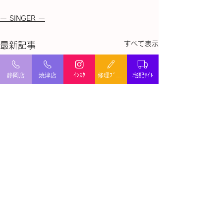
ー SINGER ー
すべて表示
最新記事
静岡店
焼津店
ｲﾝｽﾀ
修理ﾌﾞﾛｸﾞ
宅配ｻｲﾄ
ミシン修理・出張修理