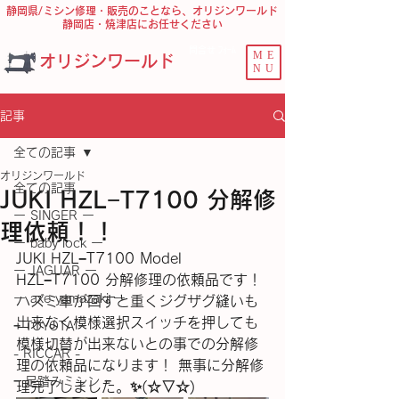
静岡県/ミシン修理・販売のことなら、オリジンワールド
静岡店・焼津店にお任せください
問合せ ﾌｫｰﾑ
ME
オリジンワールド
NU
記事
全ての記事
オリジンワールド
全ての記事
JUKI HZL−T7100 分解修
ー SINGER ー
理依頼！！
ー baby lock ー
JUKI HZL−T7100 Model 
ー JAGUAR ー
HZL−T7100 分解修理の依頼品です！ 
ー axe yamazaki ー
ハズミ車が回すと重くジグザグ縫いも
出来なく模様選択スイッチを押しても
− TOYOTA −
模様切替が出来ないとの事での分解修
- RICCAR -
理の依頼品になります！ 無事に分解修
− 足踏みミシン −
理完了しました。✨(⁠☆⁠▽⁠☆⁠)