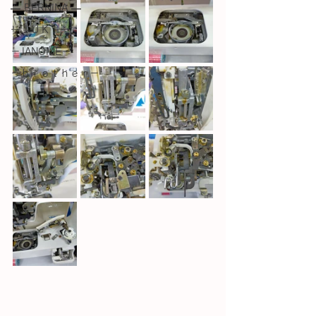
― BERNINA ―
ーＪＵＫＩー
－JANOME－
－ｂｒｏｔｈｅｒ－