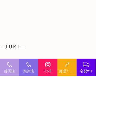
ーＪＵＫＩー
すべて表示
最新記事
静岡店
焼津店
ｲﾝｽﾀ
修理ﾌﾞﾛｸﾞ
宅配ｻｲﾄ