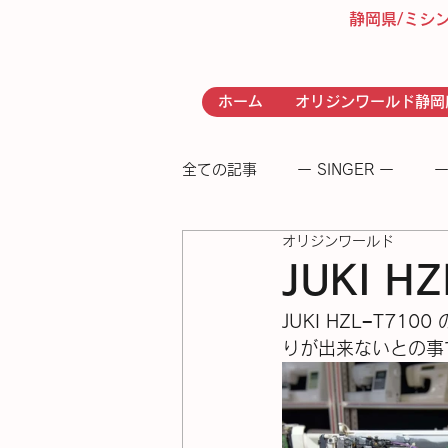
静岡県/ミシ
ホーム
オリジンワールド静岡
全ての記事
ー SINGER ー
ー
オリジンワールド
- RICCAR -
− 足踏みミシン
JUKI 
JUKI HZL−T
りが出来ないとの事で