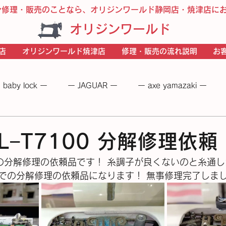
ン修理・販売のことなら、オリジンワールド静岡店・焼津店に
オリジンワールド
店
オリジンワールド焼津店
修理・販売の流れ説明
お
 baby lock ー
ー JAGUAR ー
ー axe yamazaki ー
 −
― BERNINA ―
ーＪＵＫＩー
－JANOME－
HZL−T7100 分解修理依
7100 の分解修理の依頼品です！ 糸調子が良くないのと糸
の分解修理の依頼品になります！ 無事修理完了しました。✨