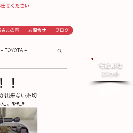
お任せください
客さまの声
お問合せ
ブログ
− TOYOTA −
宅配修理
​ﾐｼﾝｻｲﾄ
－ｂｒｏｔｈｅｒ－
頼！！
ご相談お申込み
問合せ ﾌｫｰﾑ
通しが出来ない糸切
️◉⁠‿⁠◉