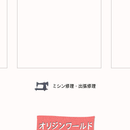
ミシン修理・出張修理
JUKI GRACE HZL‐G100B
JU