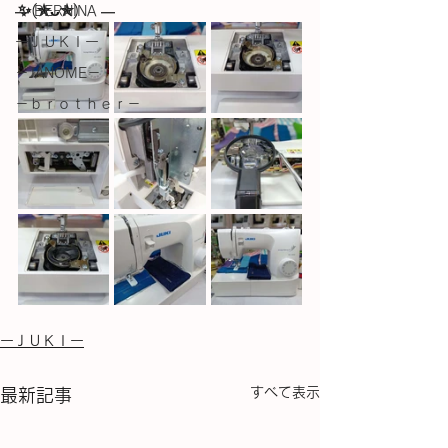
✨️(⁠✯⁠ᴗ⁠✯⁠)
― BERNINA ―
ーＪＵＫＩー
－JANOME－
－ｂｒｏｔｈｅｒ－
ーＪＵＫＩー
すべて表示
最新記事