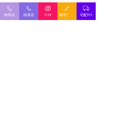
静岡店
焼津店
ｲﾝｽﾀ
修理ﾌﾞﾛｸﾞ
宅配ｻｲﾄ
ミシン修理・出張修理
©
2022 オリジンワールド. All Rights Reserved.
JUKI GRACE HZL‐
JUKI ２台目セ
G100B 分解修理依
ｆ550‐J 分解