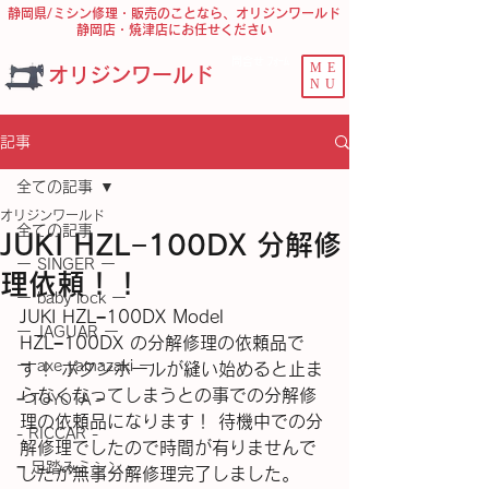
静岡県/ミシン修理・販売のことなら、オリジンワールド
静岡店・焼津店にお任せください
問合せ ﾌｫｰﾑ
ME
オリジンワールド
NU
記事
全ての記事
オリジンワールド
全ての記事
JUKI HZL−100DX 分解修
ー SINGER ー
理依頼！！
ー baby lock ー
JUKI HZL−100DX Model 
ー JAGUAR ー
HZL−100DX の分解修理の依頼品で
ー axe yamazaki ー
す！ ボタンホールが縫い始めると止ま
らなくなってしまうとの事での分解修
− TOYOTA −
理の依頼品になります！ 待機中での分
- RICCAR -
解修理でしたので時間が有りませんで
− 足踏みミシン −
したが無事分解修理完了しました。