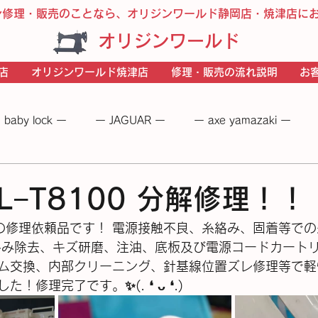
ン修理・販売のことなら、オリジンワールド静岡店・焼津店に
オリジンワールド
店
オリジンワールド焼津店
修理・販売の流れ説明
お
 baby lock ー
ー JAGUAR ー
ー axe yamazaki ー
 −
― BERNINA ―
ーＪＵＫＩー
－JANOME－
HZL−T8100 分解修理！！
8100 の修理依頼品です！ 電源接触不良、糸絡み、固着等
絡み除去、キズ研磨、注油、底板及び電源コードカート
ム交換、内部クリーニング、針基線位置ズレ修理等で軽
了です。✨(⁠.⁠ ⁠❛⁠ ⁠ᴗ⁠ ⁠❛⁠.⁠)