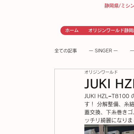
静岡県/ミシ
ホーム
オリジンワールド静岡
全ての記事
ー SINGER ー
ー
オリジンワールド
- RICCAR -
− 足踏みミシン
JUKI 
JUKI HZL−T
す！ 分解整備、糸
蓋交換、下糸巻きゴ
ッチリ綺麗になりました！修理完