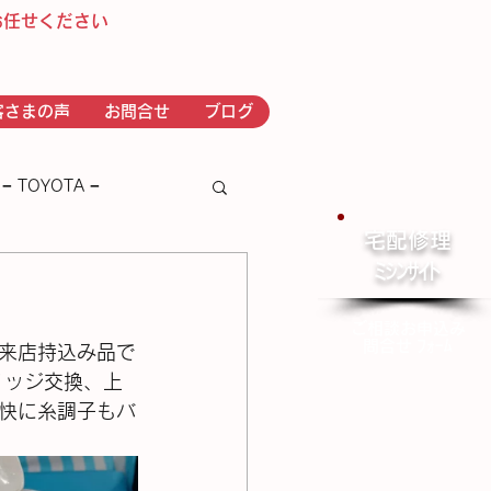
お任せください
客さまの声
お問合せ
ブログ
− TOYOTA −
宅配修理
​ﾐｼﾝｻｲﾄ
－ｂｒｏｔｈｅｒ－
ご相談お申込み
問合せ ﾌｫｰﾑ
での来店持込み品で
リッジ交換、上
快に糸調子もバ