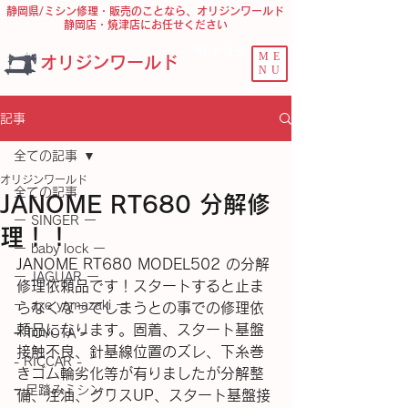
静岡県/ミシン修理・販売のことなら、オリジンワールド
静岡店・焼津店にお任せください
問合せ ﾌｫｰﾑ
ME
オリジンワールド
NU
記事
全ての記事
オリジンワールド
全ての記事
JANOME RT680 分解修
ー SINGER ー
理！！
ー baby lock ー
JANOME RT680 MODEL502 の分解
ー JAGUAR ー
修理依頼品です！スタートすると止ま
ー axe yamazaki ー
らなくなってしまうとの事での修理依
頼品になります。固着、スタート基盤
− TOYOTA −
接触不良、針基線位置のズレ、下糸巻
- RICCAR -
きゴム輪劣化等が有りましたが分解整
− 足踏みミシン −
備、注油、グリスUP、スタート基盤接