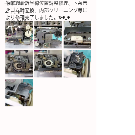
触修理、針基線位置調整修理、下糸巻
― BERNINA ―
きゴム輪交換、内部クリーニング等に
ーＪＵＫＩー
より修理完了しました。✨◉⁠‿⁠◉
－JANOME－
－ｂｒｏｔｈｅｒ－