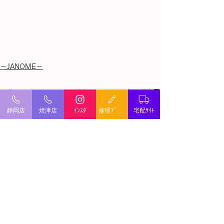
－JANOME－
すべて表示
最新記事
静岡店
焼津店
ｲﾝｽﾀ
修理ﾌﾞﾛｸﾞ
宅配ｻｲﾄ