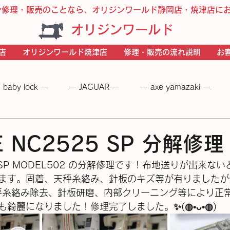
ン修理・販売のことなら、オリジンワールド静岡店・焼津店に
オリジンワールド
店
オリジンワールド焼津店
修理・販売の流れ説明
お
 baby lock ー
ー JAGUAR ー
ー axe yamazaki ー
 −
― BERNINA ―
ーＪＵＫＩー
－JANOME－
E NC2525 SP 分解修
25 SP MODEL502 の分解修理です！布地送りが出来
ます。固着、天秤糸絡み、針板のキズ等が有りましたが
秤糸絡み除去、針板研磨、内部クリーニング等により正
麗になりました！修理完了しました。✨(⁠◍⁠•⁠ᴗ⁠•⁠◍⁠)