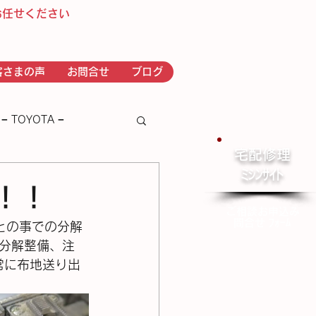
お任せください
客さまの声
お問合せ
ブログ
− TOYOTA −
宅配修理
​ﾐｼﾝｻｲﾄ
－ｂｒｏｔｈｅｒ－
理！！
ご相談お申込み
問合せ ﾌｫｰﾑ
ないとの事での分解
分解整備、注
常に布地送り出