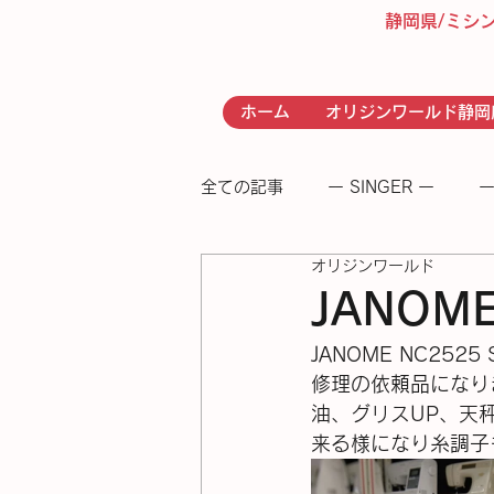
静岡県/ミシ
ホーム
オリジンワールド静岡
全ての記事
ー SINGER ー
ー
オリジンワールド
- RICCAR -
− 足踏みミシン
JANOM
JANOME NC25
修理の依頼品になり
油、グリスUP、天
来る様になり糸調子も綺