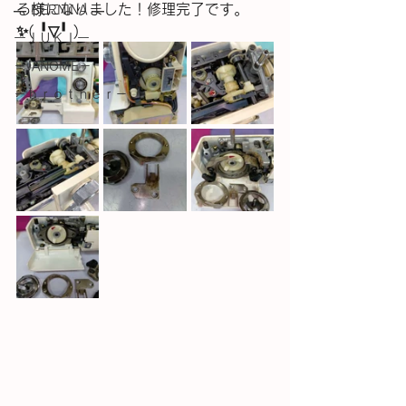
る様になりました！修理完了です。
― BERNINA ―
✨(⁠ ⁠╹⁠▽⁠╹⁠ ⁠)
ーＪＵＫＩー
－JANOME－
－ｂｒｏｔｈｅｒ－