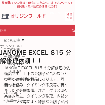
静岡県/ミシン修理・販売のことなら、オリジンワールド
静岡店・焼津店にお任せください
問合せ ﾌｫｰﾑ
ME
オリジンワールド
NU
記事
全ての記事
オリジンワールド
全ての記事
JANOME EXCEL 815 分
ー SINGER ー
解修理依頼！！
ー baby lock ー
JANOME EXCEL 815 の分解修理の依
ー JAGUAR ー
頼品です！上下の糸調子が合わないと
ー axe yamazaki ー
の事での修理依頼品になります。固
着、糸絡み、タイミング不良等が有り
− TOYOTA −
ましたが分解整備、注油、グリスUP、
- RICCAR -
糸絡み除去、タイミング修理、内部ク
− 足踏みミシン −
リーニング等により綺麗な糸調子が出