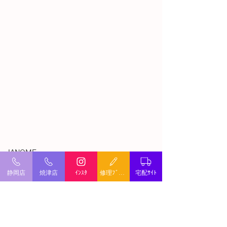
－JANOME－
静岡店
焼津店
ｲﾝｽﾀ
修理ﾌﾞﾛｸﾞ
宅配ｻｲﾄ
すべて表示
最新記事