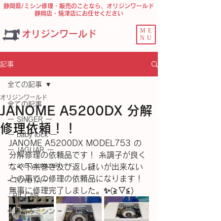
静岡県/ミシン修理・販売のことなら、オリジンワールド
静岡店・焼津店にお任せください
問合せ ﾌｫｰﾑ
ME
オリジンワールド
NU
記事
全ての記事
オリジンワールド
全ての記事
JANOME A5200DX 分解
ー SINGER ー
修理依頼！！
ー baby lock ー
JANOME A5200DX MODEL753 の
ー JAGUAR ー
分解修理の依頼品です！ 糸調子が良く
ー axe yamazaki ー
なく下糸巻き及び返し縫いが出来ない
との事での修理の依頼品になります！
− TOYOTA −
無事に修理完了しました。✨(⁠≧⁠▽⁠≦⁠)
- RICCAR -
− 足踏みミシン −