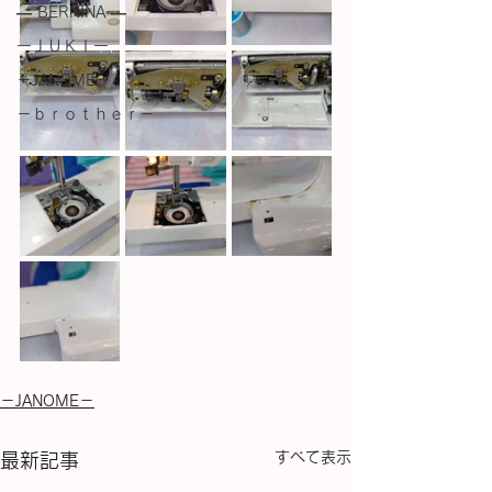
― BERNINA ―
ーＪＵＫＩー
－JANOME－
－ｂｒｏｔｈｅｒ－
－JANOME－
すべて表示
最新記事