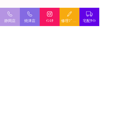
静岡店
焼津店
ｲﾝｽﾀ
修理ﾌﾞﾛｸﾞ
宅配ｻｲﾄ
ミシン修理・出張修理
©
2022 オリジンワールド. All Rights Reserved.
JANOME Pericia
JANOME Nuiki