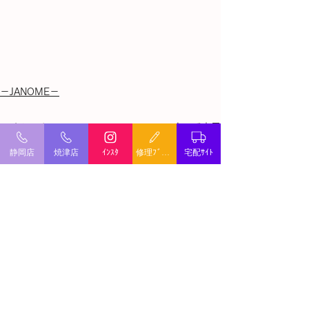
－JANOME－
すべて表示
最新記事
静岡店
焼津店
ｲﾝｽﾀ
修理ﾌﾞﾛｸﾞ
宅配ｻｲﾄ