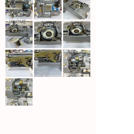
― BERNINA ―
ーＪＵＫＩー
－JANOME－
－ｂｒｏｔｈｅｒ－