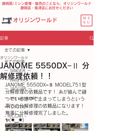
静岡県/ミシン修理・販売のことなら、オリジンワールド
静岡店・焼津店にお任せください
問合せ ﾌｫｰﾑ
ME
オリジンワールド
NU
記事
全ての記事
オリジンワールド
全ての記事
JANOME 5550DX−Ⅱ 分
ー SINGER ー
解修理依頼！！
ー baby lock ー
JANOME 5550DX−Ⅱ MODEL751型 
ー JAGUAR ー
分解修理の依頼品です！ 糸が絡んで縫
ー axe yamazaki ー
っている途中で止まってしまうという
事での分解修理の依頼品になります！ 
− TOYOTA −
無事に分解修理完了しました。
- RICCAR -
✨(⁠✷⁠‿⁠✷⁠)
− 足踏みミシン −