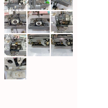
― BERNINA ―
ーＪＵＫＩー
－JANOME－
－ｂｒｏｔｈｅｒ－