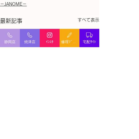
－JANOME－
すべて表示
最新記事
静岡店
焼津店
ｲﾝｽﾀ
修理ﾌﾞﾛｸﾞ
宅配ｻｲﾄ
ミシン修理・出張修理