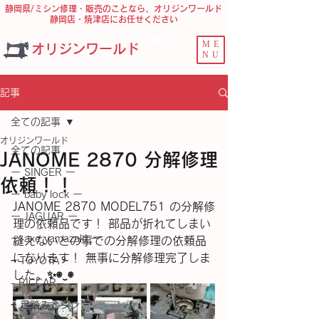
静岡県/ミシン修理・販売のことなら、オリジンワールド
静岡店・焼津店にお任せください
問合せ ﾌｫｰﾑ
ME
オリジンワールド
NU
記事
全ての記事
オリジンワールド
全ての記事
JANOME 2870 分解修理
ー SINGER ー
依頼！！
ー baby lock ー
JANOME 2870 MODEL751 の分解修
ー JAGUAR ー
理の依頼品です！ 部品が折れてしまい
ー axe yamazaki ー
縫えないとの事での分解修理の依頼品
になります！ 無事に分解修理完了しま
− TOYOTA −
した。✨️◉⁠‿⁠◉
- RICCAR -
− 足踏みミシン −