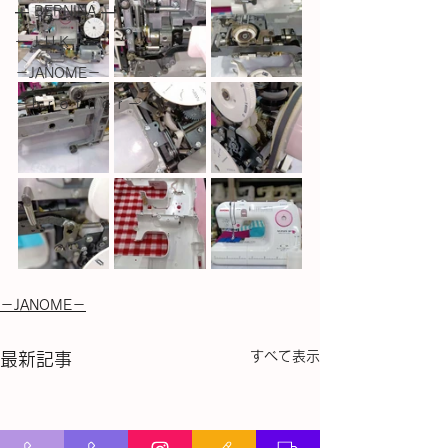
― BERNINA ―
ーＪＵＫＩー
－JANOME－
－ｂｒｏｔｈｅｒ－
－JANOME－
すべて表示
最新記事