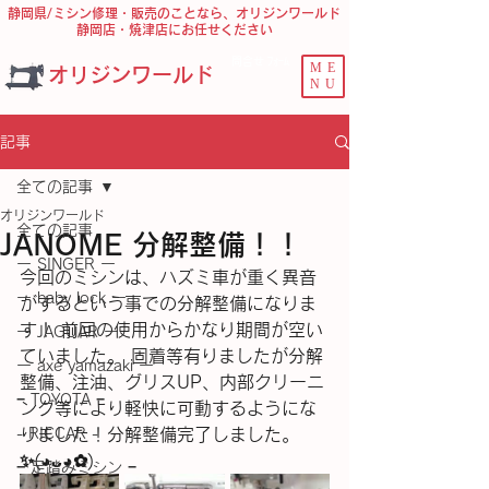
静岡県/ミシン修理・販売のことなら、オリジンワールド
静岡店・焼津店にお任せください
問合せ ﾌｫｰﾑ
ME
オリジンワールド
NU
記事
全ての記事
オリジンワールド
全ての記事
JANOME 分解整備！！
ー SINGER ー
今回のミシンは、ハズミ車が重く異音
ー baby lock ー
がするという事での分解整備になりま
す！ 前回の使用からかなり期間が空い
ー JAGUAR ー
ていました。 固着等有りましたが分解
ー axe yamazaki ー
整備、注油、グリスUP、内部クリーニ
− TOYOTA −
ング等により軽快に可動するようにな
- RICCAR -
りました！分解整備完了しました。
✨(⁠◕⁠ᴗ⁠◕⁠✿⁠)
− 足踏みミシン −