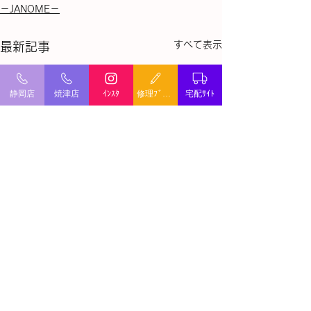
－JANOME－
すべて表示
最新記事
静岡店
焼津店
ｲﾝｽﾀ
修理ﾌﾞﾛｸﾞ
宅配ｻｲﾄ
ミシン修理・出張修理