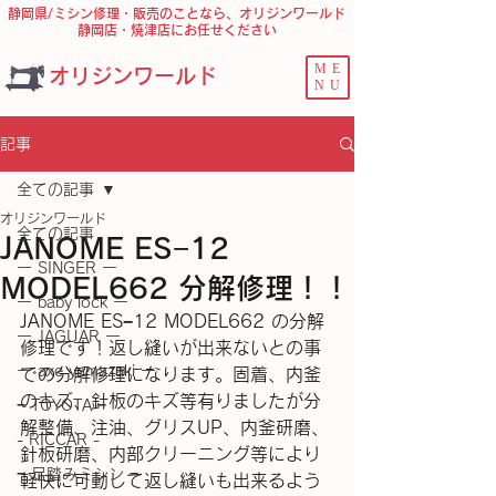
静岡県/ミシン修理・販売のことなら、オリジンワールド
静岡店・焼津店にお任せください
問合せ ﾌｫｰﾑ
ME
オリジンワールド
NU
記事
全ての記事
オリジンワールド
全ての記事
JANOME ES−12
ー SINGER ー
MODEL662 分解修理！！
ー baby lock ー
JANOME ES−12 MODEL662 の分解
ー JAGUAR ー
修理です！返し縫いが出来ないとの事
ー axe yamazaki ー
での分解修理になります。固着、内釜
のキズ、針板のキズ等有りましたが分
− TOYOTA −
解整備、注油、グリスUP、内釜研磨、
- RICCAR -
針板研磨、内部クリーニング等により
− 足踏みミシン −
軽快に可動して返し縫いも出来るよう