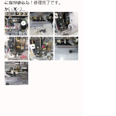
になりました！修理完了です。
― BERNINA ―
✨(⁠・⁠∀⁠・⁠)
ーＪＵＫＩー
－JANOME－
－ｂｒｏｔｈｅｒ－