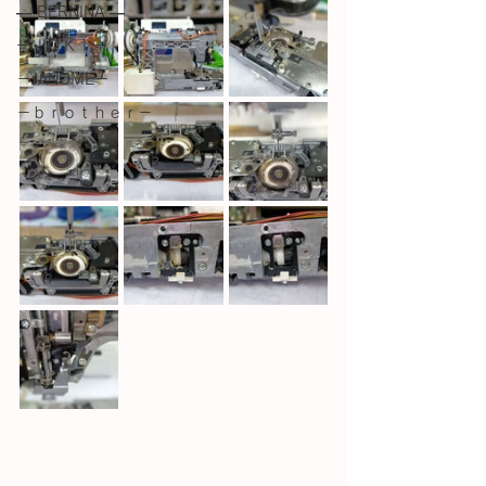
― BERNINA ―
ーＪＵＫＩー
－JANOME－
－ｂｒｏｔｈｅｒ－