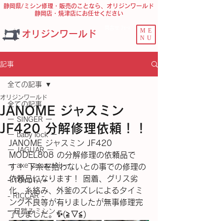
静岡県/ミシン修理・販売のことなら、オリジンワールド
静岡店・焼津店にお任せください
問合せ ﾌｫｰﾑ
ME
オリジンワールド
NU
記事
全ての記事
オリジンワールド
全ての記事
JANOME ジャスミン
ー SINGER ー
JF420 分解修理依頼！！
ー baby lock ー
JANOME ジャスミン JF420 
ー JAGUAR ー
MODEL808 の分解修理の依頼品で
ー axe yamazaki ー
す！ 下糸を拾わないとの事での修理の
依頼品になります！ 固着、グリス劣
− TOYOTA −
化、糸絡み、外釜のズレによるタイミ
- RICCAR -
ング不良等が有りましたが無事修理完
− 足踏みミシン −
了しました。✨(⁠≧⁠▽⁠≦⁠)