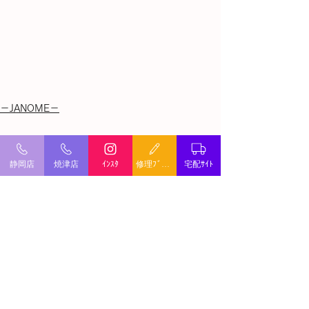
－JANOME－
すべて表示
最新記事
静岡店
焼津店
ｲﾝｽﾀ
修理ﾌﾞﾛｸﾞ
宅配ｻｲﾄ