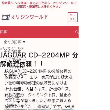
静岡県/ミシン修理・販売のことなら、オリジンワールド
静岡店・焼津店にお任せください
問合せ ﾌｫｰﾑ
ME
オリジンワールド
NU
記事
全ての記事
オリジンワールド
全ての記事
JAGUAR CD−2204MP 分
ー SINGER ー
解修理依頼！！
ー baby lock ー
JAGUAR CD−2204MP の分解修理の
ー JAGUAR ー
依頼品です！ エラー表示が出て縫えな
ー axe yamazaki ー
いとの事での修理の依頼品になりま
す！ 固着、内釜のキズ、針板のキズ、
− TOYOTA −
針板の変形、タイミング不良、釜止め
- RICCAR -
のズレ等が有りましたが無事に縫える
− 足踏みミシン −
様になりました！ 修理完了です。✨◉⁠‿⁠◉