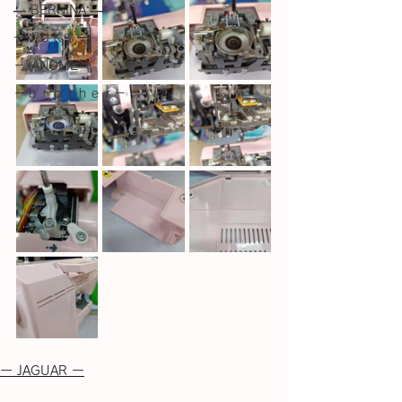
― BERNINA ―
ーＪＵＫＩー
－JANOME－
－ｂｒｏｔｈｅｒ－
ー JAGUAR ー