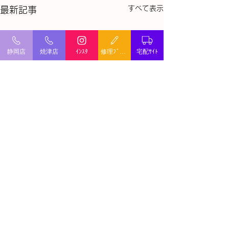
すべて表示
最新記事
静岡店
焼津店
ｲﾝｽﾀ
修理ﾌﾞﾛｸﾞ
宅配ｻｲﾄ
ミシン修理・出張修理