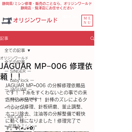
静岡県/ミシン修理・販売のことなら、オリジンワールド
静岡店・焼津店にお任せください
問合せ ﾌｫｰﾑ
ME
オリジンワールド
NU
記事
全ての記事
オリジンワールド
全ての記事
JAGUAR MP−006 修理依
ー SINGER ー
頼！！
ー baby lock ー
JAGUAR MP−006 の分解修理依頼品
ー JAGUAR ー
です！ 下糸をすくわないとの事での来
ー axe yamazaki ー
店持込み品です！ 針棒のズレによるタ
イミング修理、針板研磨、釜止調整、
− TOYOTA −
ホコリ除去、注油等の分解整備で軽快
- RICCAR -
に動く様になりました！修理完了で
− 足踏みミシン −
す。✨(⁠◕⁠ᴗ⁠◕⁠✿⁠)