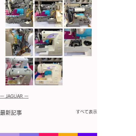
― BERNINA ―
ーＪＵＫＩー
－JANOME－
－ｂｒｏｔｈｅｒ－
ー JAGUAR ー
すべて表示
最新記事