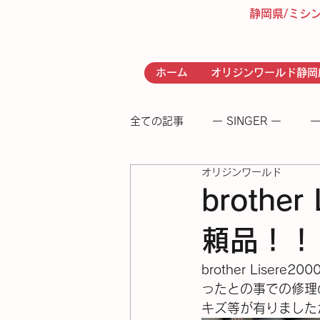
静岡県/ミシ
ホーム
オリジンワールド静岡
全ての記事
ー SINGER ー
ー
オリジンワールド
- RICCAR -
− 足踏みミシン
brothe
頼品！！
brother Lise
ったとの事での修理
キズ等が有りましたが無