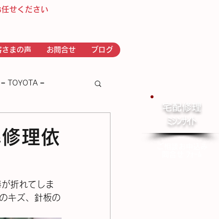
お任せください
客さまの声
お問合せ
ブログ
− TOYOTA −
宅配修理
​ﾐｼﾝｻｲﾄ
－ｂｒｏｔｈｅｒ－
分解修理依
ご相談お申込み
問合せ ﾌｫｰﾑ
掛け棒が折れてしま
のキズ、針板の