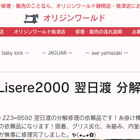
ン修理・販売のことなら、オリジンワールド静岡店・焼津店に
オリジンワールド
店
オリジンワールド焼津店
修理・販売の流れ説明
お
 baby lock ー
ー JAGUAR ー
ー axe yamazaki ー
 −
― BERNINA ―
ーＪＵＫＩー
－JANOME－
r Lisere2000 翌日渡 
re2000 ZZ3−B592 翌日渡の分解修理の依頼品です！糸
の依頼品になります！固着、グリス劣化、糸絡み、内釜
事に修理完了しました。✨(⁠◕⁠ᴗ⁠◕⁠✿⁠)