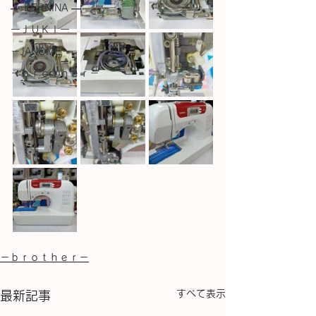
― BERNINA ―
ーＪＵＫＩー
－JANOME－
－ｂｒｏｔｈｅｒ－
－ｂｒｏｔｈｅｒ－
すべて表示
最新記事