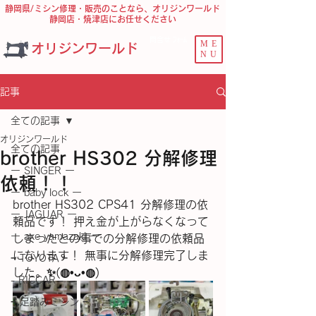
静岡県/ミシン修理・販売のことなら、オリジンワールド
静岡店・焼津店にお任せください
問合せ ﾌｫｰﾑ
ME
オリジンワールド
NU
記事
全ての記事
オリジンワールド
全ての記事
brother HS302 分解修理
ー SINGER ー
依頼！！
ー baby lock ー
brother HS302 CPS41 分解修理の依
ー JAGUAR ー
頼品です！ 押え金が上がらなくなって
ー axe yamazaki ー
しまったとの事での分解修理の依頼品
になります！ 無事に分解修理完了しま
− TOYOTA −
した。✨(⁠◍⁠•⁠ᴗ⁠•⁠◍⁠)
- RICCAR -
− 足踏みミシン −