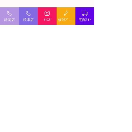
静岡店
焼津店
ｲﾝｽﾀ
修理ﾌﾞﾛｸﾞ
宅配ｻｲﾄ
ミシン修理・出張修理
©
2022 オリジンワールド. All Rights Reserved.
brother PS‐1000 分解修
brother PS2