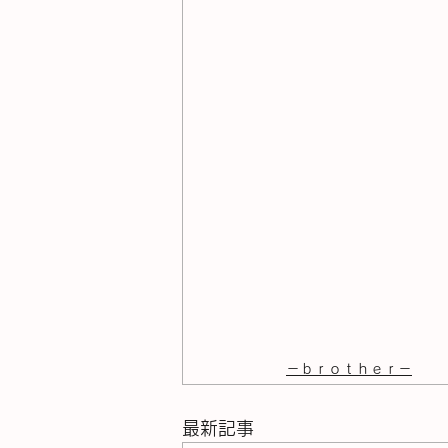
－ｂｒｏｔｈｅｒ－
最新記事