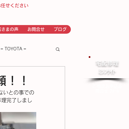
お任せください
客さまの声
お問合せ
ブログ
− TOYOTA −
宅配修理
​ﾐｼﾝｻｲﾄ
－ｂｒｏｔｈｅｒ－
依頼！！
ご相談お申込み
問合せ ﾌｫｰﾑ
出来ないとの事での
修理完了しまし