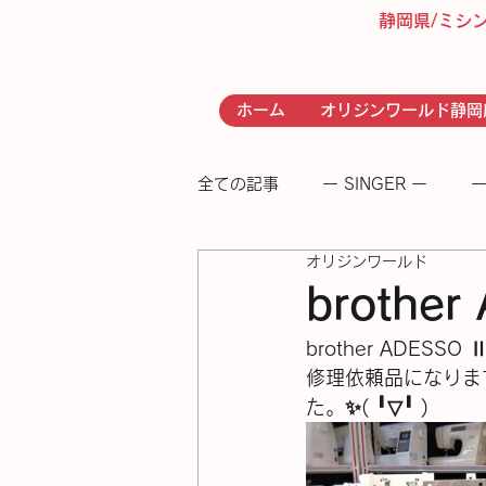
静岡県/ミシ
ホーム
オリジンワールド静岡
全ての記事
ー SINGER ー
ー
オリジンワールド
- RICCAR -
− 足踏みミシン
broth
brother ADE
修理依頼品になりま
た。✨(⁠ ⁠╹⁠▽⁠╹⁠ ⁠)