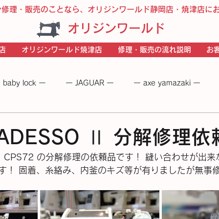
ン修理・販売のことなら、オリジンワールド静岡店・焼津店に
オリジンワールド
店
オリジンワールド焼津店
修理・販売の流れ説明
お
 baby lock ー
ー JAGUAR ー
ー axe yamazaki ー
 −
― BERNINA ―
ーＪＵＫＩー
－JANOME－
er ADESSO Ⅱ 分解修理
SSO Ⅱ CPS72 の分解修理の依頼品です！ 縫い合わせが
す！ 固着、糸絡み、内釜のキズ等が有りましたが無事