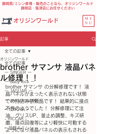
静岡県/ミシン修理・販売のことなら、オリジンワールド
静岡店・焼津店にお任せください
問合せ ﾌｫｰﾑ
ME
オリジンワールド
NU
記事
全ての記事
オリジンワールド
全ての記事
brother サマンサ 液晶パネ
ー SINGER ー
ル修理！！
ー baby lock ー
brother サマンサ の分解修理です！ 液
ー JAGUAR ー
晶パネルがまったく表示されない状態
ー axe yamazaki ー
での持込み依頼品です！ 結果的に接点
不良のようでした！ 分解修理にて注
− TOYOTA −
油、グリスUP、釜止め調整、キズ研
- RICCAR -
磨、接点回復等により軽快に可動する
− 足踏みミシン −
ようになり液晶パネルの表示もされる