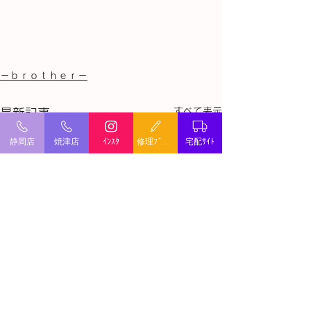
－ｂｒｏｔｈｅｒ－
すべて表示
最新記事
静岡店
焼津店
ｲﾝｽﾀ
修理ﾌﾞﾛｸﾞ
宅配ｻｲﾄ