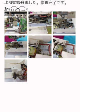
ようになりました。修理完了です。
― BERNINA ―
✨<⁠(⁠￣⁠︶⁠￣⁠)⁠>
ーＪＵＫＩー
－JANOME－
－ｂｒｏｔｈｅｒ－