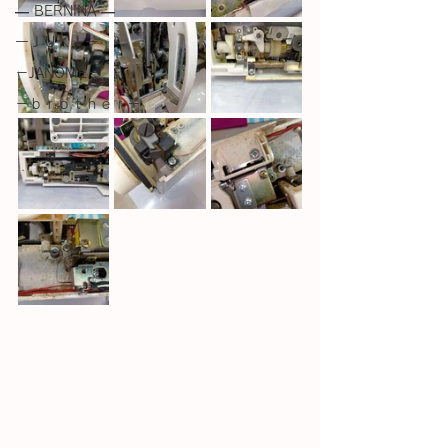
― BERNINA ―
ーＪＵＫＩー
－JANOME－
－ｂｒｏｔｈｅｒ－