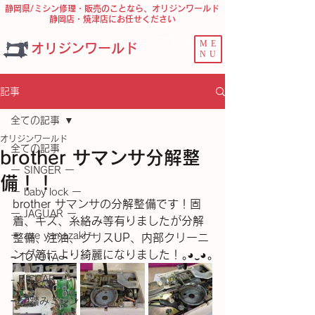
静岡県/ミシン修理・販売のことなら、オリジンワールド
静岡店・焼津店にお任せください
問合せ ﾌｫｰﾑ
ME
オリジンワールド
NU
記事
全ての記事
オリジンワールド
全ての記事
brother サマンサ分解整
ー SINGER ー
備！！
ー baby lock ー
brother サマンサの分解整備です！固
ー JAGUAR ー
着、キズ、糸絡み等有りましたが分解
ー axe yamazaki ー
整備、注油、グリスUP、内部クリーニ
ング等により綺麗になりました！｡⁠◕⁠‿⁠◕⁠｡
− TOYOTA −
- RICCAR -
− 足踏みミシン −