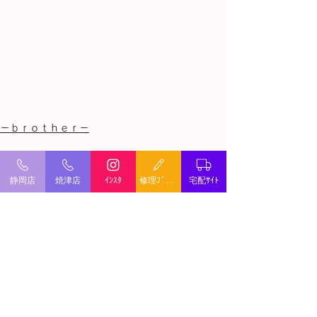
－ｂｒｏｔｈｅｒ－
すべて表示
最新記事
静岡店
焼津店
ｲﾝｽﾀ
修理ﾌﾞﾛｸﾞ
宅配ｻｲﾄ