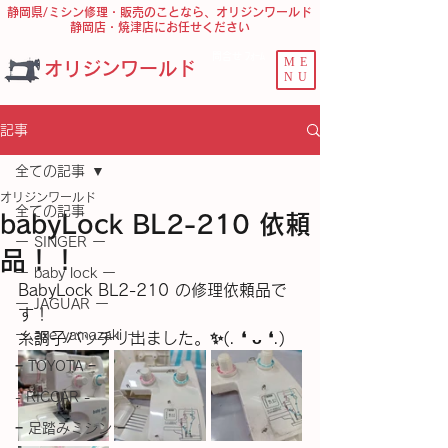
静岡県/ミシン修理・販売のことなら、オリジンワールド
静岡店・焼津店にお任せください
問合せ ﾌｫｰﾑ
ME
オリジンワールド
NU
記事
全ての記事
オリジンワールド
全ての記事
babyLock BL2-210 依頼
ー SINGER ー
品！！
ー baby lock ー
BabyLock BL2-210 の修理依頼品で
ー JAGUAR ー
す！
ー axe yamazaki ー
糸調子バッチリ出ました。✨(⁠.⁠ ⁠❛⁠ ⁠ᴗ⁠ ⁠❛⁠.⁠)
− TOYOTA −
- RICCAR -
− 足踏みミシン −