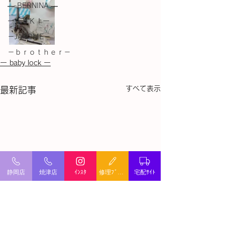
― BERNINA ―
ーＪＵＫＩー
－JANOME－
－ｂｒｏｔｈｅｒ－
ー baby lock ー
すべて表示
最新記事
静岡店
焼津店
ｲﾝｽﾀ
修理ﾌﾞﾛｸﾞ
宅配ｻｲﾄ