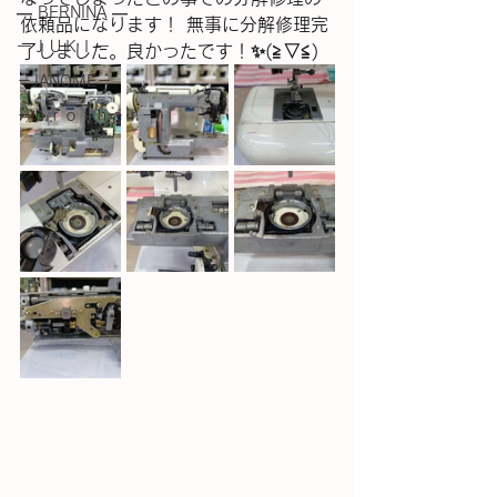
― BERNINA ―
依頼品になります！ 無事に分解修理完
ーＪＵＫＩー
了しました。良かったです！✨(⁠≧⁠▽⁠≦⁠)
－JANOME－
－ｂｒｏｔｈｅｒ－