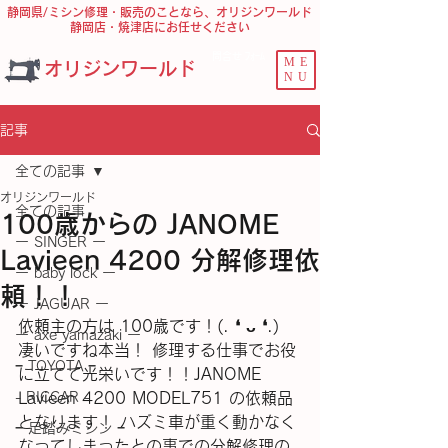
静岡県/ミシン修理・販売のことなら、オリジンワールド
静岡店・焼津店にお任せください
問合せ ﾌｫｰﾑ
ME
オリジンワールド
NU
記事
全ての記事
オリジンワールド
全ての記事
100歳からの JANOME
ー SINGER ー
Lavieen 4200 分解修理依
ー baby lock ー
頼！！
ー JAGUAR ー
依頼主の方は 100歳です！(⁠.⁠ ⁠❛⁠ ⁠ᴗ⁠ ⁠❛⁠.⁠)　
ー axe yamazaki ー
凄いですね本当！ 修理する仕事でお役
− TOYOTA −
に立てて光栄いです！！JANOME 
- RICCAR -
Lavieen 4200 MODEL751 の依頼品
となります！ ハズミ車が重く動かなく
− 足踏みミシン −
なってしまったとの事での分解修理の