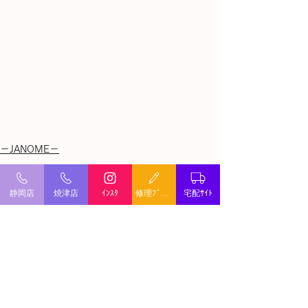
－JANOME－
すべて表示
最新記事
静岡店
焼津店
ｲﾝｽﾀ
修理ﾌﾞﾛｸﾞ
宅配ｻｲﾄ