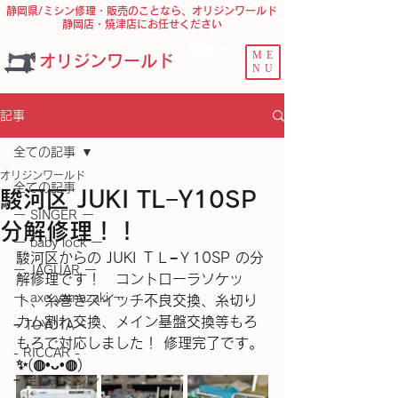
静岡県/ミシン修理・販売のことなら、オリジンワールド
静岡店・焼津店にお任せください
問合せ ﾌｫｰﾑ
ME
オリジンワールド
NU
記事
全ての記事
オリジンワールド
全ての記事
駿河区 JUKI TL−Y10SP
ー SINGER ー
分解修理！！
ー baby lock ー
駿河区からの JUKI ＴＬ−Ｙ10SP の分
ー JAGUAR ー
解修理です！　コントローラソケッ
ー axe yamazaki ー
ト、糸巻きスイッチ不良交換、糸切り
カム割れ交換、メイン基盤交換等もろ
− TOYOTA −
もろで対応しました！ 修理完了です。
- RICCAR -
✨(⁠◍⁠•⁠ᴗ⁠•⁠◍⁠)
− 足踏みミシン −