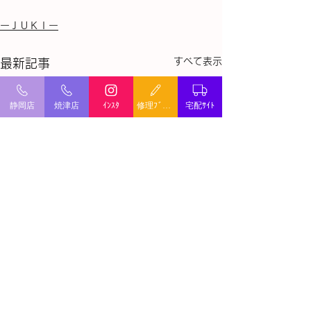
ーＪＵＫＩー
すべて表示
最新記事
静岡店
焼津店
ｲﾝｽﾀ
修理ﾌﾞﾛｸﾞ
宅配ｻｲﾄ
ミシン修理・出張修理