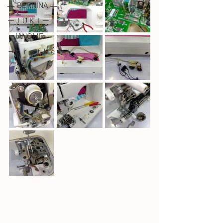
― BERNINA ―
ーＪＵＫＩー
－JANOME－
－ｂｒｏｔｈｅｒ－