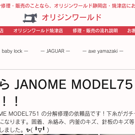
ン修理・販売のことなら、オリジンワールド静岡店・焼津店に
オリジンワールド
店
オリジンワールド焼津店
修理・販売の流れ説明
お
 baby lock ー
ー JAGUAR ー
ー axe yamazaki ー
 −
― BERNINA ―
ーＪＵＫＩー
－JANOME－
 JANOME MODEL75
！！
OME MODEL751 の分解修理の依頼品です！下糸がガ
になります。固着、糸絡み、内釜のキズ、針板のキズ等
✨(⁠ ⁠╹⁠▽⁠╹⁠ ⁠)