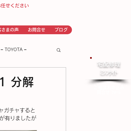
お任せください
客さまの声
お問合せ
ブログ
− TOYOTA −
宅配修理
​ﾐｼﾝｻｲﾄ
－ｂｒｏｔｈｅｒ－
1 分解
ご相談お申込み
問合せ ﾌｫｰﾑ
チャガチャすると
が有りましたが