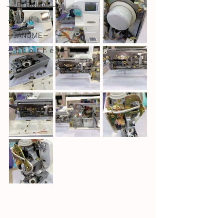
― BERNINA ―
ーＪＵＫＩー
－JANOME－
－ｂｒｏｔｈｅｒ－