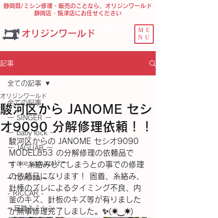
静岡県/ミシン修理・販売のことなら、オリジンワールド
静岡店・焼津店にお任せください
問合せ ﾌｫｰﾑ
ME
オリジンワールド
NU
記事
全ての記事
オリジンワールド
全ての記事
駿河区から JANOME セシ
ー SINGER ー
オ9090 分解修理依頼！！
ー baby lock ー
駿河区からの JANOME セシオ9090 
ー JAGUAR ー
MODEL853 の分解修理の依頼品で
ー axe yamazaki ー
す！ 糸絡みしてしまうとの事での修理
の依頼品になります！ 固着、糸絡み、
− TOYOTA −
針棒のズレによるタイミング不良、内
- RICCAR -
釜のキズ、針板のキズ等が有りました
− 足踏みミシン −
が無事修理完了しました。✨(⁠✷⁠‿⁠✷⁠)