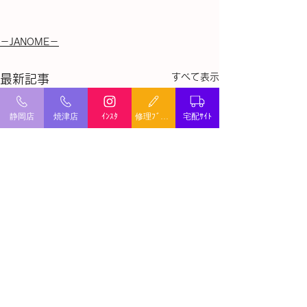
－JANOME－
すべて表示
最新記事
静岡店
焼津店
ｲﾝｽﾀ
修理ﾌﾞﾛｸﾞ
宅配ｻｲﾄ
ミシン修理・出張修理