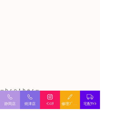
－ｂｒｏｔｈｅｒ－
静岡店
焼津店
ｲﾝｽﾀ
修理ﾌﾞﾛｸﾞ
宅配ｻｲﾄ
すべて表示
最新記事