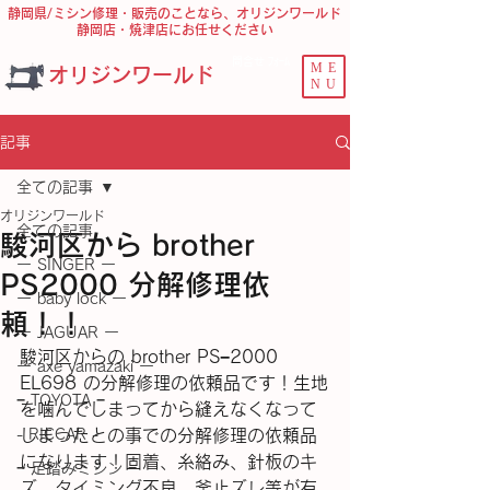
静岡県/ミシン修理・販売のことなら、オリジンワールド
静岡店・焼津店にお任せください
問合せ ﾌｫｰﾑ
ME
オリジンワールド
NU
記事
全ての記事
オリジンワールド
全ての記事
駿河区から brother
ー SINGER ー
PS2000 分解修理依
ー baby lock ー
頼！！
ー JAGUAR ー
駿河区からの brother PS−2000 
ー axe yamazaki ー
EL698 の分解修理の依頼品です！生地
− TOYOTA −
を噛んでしまってから縫えなくなって
- RICCAR -
しまったとの事での分解修理の依頼品
になります！固着、糸絡み、針板のキ
− 足踏みミシン −
ズ、タイミング不良、釜止ズレ等が有