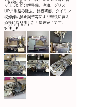
― BERNINA ―
りましたが分解整備、注油、グリス
ーＪＵＫＩー
UP、糸絡み除去、針板研磨、タイミン
グ修理、釜止調整等により軽快に縫え
－JANOME－
る様になりました！修理完了です。
－ｂｒｏｔｈｅｒ－
✨(⁠✷⁠‿⁠✷⁠)