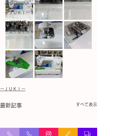
― BERNINA ―
ーＪＵＫＩー
－JANOME－
－ｂｒｏｔｈｅｒ－
ーＪＵＫＩー
すべて表示
最新記事