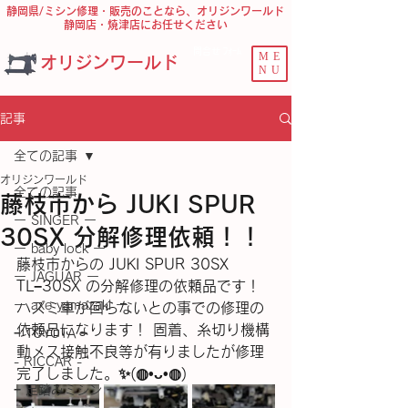
静岡県/ミシン修理・販売のことなら、オリジンワールド
静岡店・焼津店にお任せください
問合せ ﾌｫｰﾑ
ME
オリジンワールド
NU
記事
全ての記事
オリジンワールド
全ての記事
藤枝市から JUKI SPUR
ー SINGER ー
30SX 分解修理依頼！！
ー baby lock ー
藤枝市からの JUKI SPUR 30SX 
ー JAGUAR ー
TL−30SX の分解修理の依頼品です！ 
ー axe yamazaki ー
ハズミ車が回らないとの事での修理の
依頼品になります！ 固着、糸切り機構
− TOYOTA −
動メス接触不良等が有りましたが修理
- RICCAR -
完了しました。✨(⁠◍⁠•⁠ᴗ⁠•⁠◍⁠)
− 足踏みミシン −