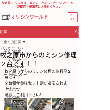
静岡県/ミシン修理・販売のことなら、オリジンワールド
静岡店・焼津店にお任せください
問合せ ﾌｫｰﾑ
ME
オリジンワールド
NU
記事
全ての記事
オリジンワールド
全ての記事
牧之原市からのミシン修理
ー SINGER ー
２台です！！
ー baby lock ー
牧之原市からのミシン修理の依頼品２
ー JAGUAR ー
台です！
ー axe yamazaki ー
２台目からはセット割が適応されま
す！
− TOYOTA −
是非、ご利用下さい!
- RICCAR -
− 足踏みミシン −