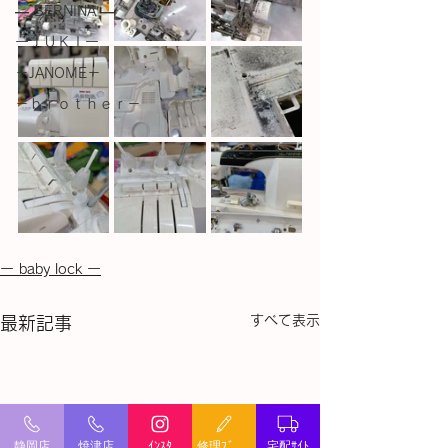
― BERNINA ―
ーＪＵＫＩー
－JANOME－
－ｂｒｏｔｈｅｒ－
ー baby lock ー
すべて表示
最新記事
静岡店
焼津店
ｲﾝｽﾀ
修理ﾌﾞﾛｸﾞ
宅配ｻｲﾄ