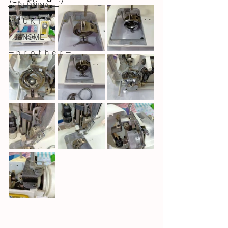
― BERNINA ―
ーＪＵＫＩー
－JANOME－
－ｂｒｏｔｈｅｒ－