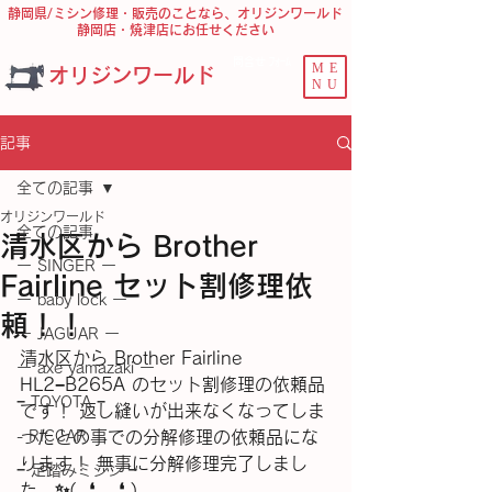
静岡県/ミシン修理・販売のことなら、オリジンワールド
静岡店・焼津店にお任せください
問合せ ﾌｫｰﾑ
ME
オリジンワールド
NU
記事
全ての記事
オリジンワールド
全ての記事
清水区から Brother
ー SINGER ー
Fairline セット割修理依
ー baby lock ー
頼！！
ー JAGUAR ー
清水区から Brother Fairline 
ー axe yamazaki ー
HL2−B265A のセット割修理の依頼品
− TOYOTA −
です！ 返し縫いが出来なくなってしま
- RICCAR -
ったとの事での分解修理の依頼品にな
ります！ 無事に分解修理完了しまし
− 足踏みミシン −
た。✨️(⁠.⁠ ⁠❛⁠ ⁠ᴗ⁠ ⁠❛⁠.⁠)