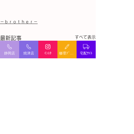
－ｂｒｏｔｈｅｒ－
すべて表示
最新記事
静岡店
焼津店
ｲﾝｽﾀ
修理ﾌﾞﾛｸﾞ
宅配ｻｲﾄ