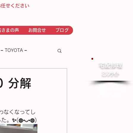
お任せください
客さまの声
お問合せ
ブログ
− TOYOTA −
宅配修理
​ﾐｼﾝｻｲﾄ
－ｂｒｏｔｈｅｒ－
0 分解
ご相談お申込み
問合せ ﾌｫｰﾑ
すくわなくなってし
•⁠ᴗ⁠•⁠◍⁠)