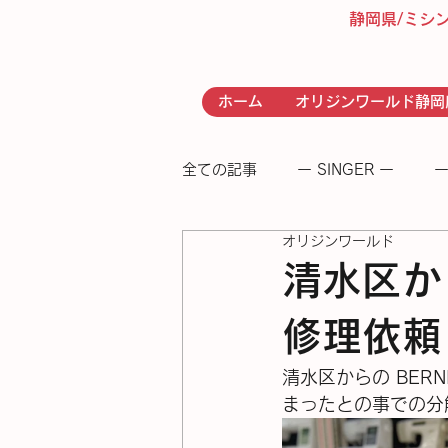
静岡県/ミシ
ホーム
オリジンワールド静岡
全ての記事
ー SINGER ー
ー
オリジンワールド
- RICCAR -
− 足踏みミシン
清水区から
修理依頼
清水区からの BERN
まったとの事での分解修