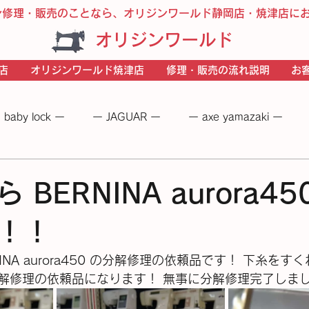
ン修理・販売のことなら、オリジンワールド静岡店・焼津店に
オリジンワールド
店
オリジンワールド焼津店
修理・販売の流れ説明
お
 baby lock ー
ー JAGUAR ー
ー axe yamazaki ー
 −
― BERNINA ―
ーＪＵＫＩー
－JANOME－
 BERNINA aurora45
！！
INA aurora450 の分解修理の依頼品です！ 下糸を
理の依頼品になります！ 無事に分解修理完了しました。✨️(⁠◍⁠