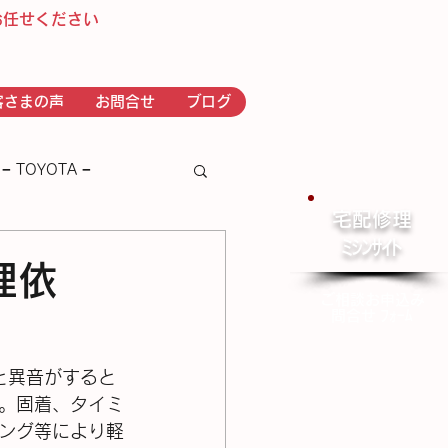
お任せください
客さまの声
お問合せ
ブログ
− TOYOTA −
宅配修理
​ﾐｼﾝｻｲﾄ
－ｂｒｏｔｈｅｒ－
理依
ご相談お申込み
問合せ ﾌｫｰﾑ
ると異音がすると
。固着、タイミ
ング等により軽