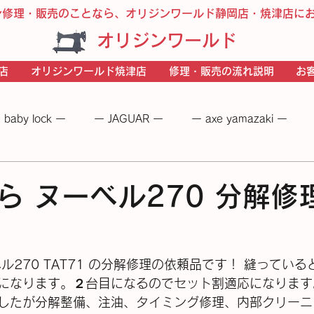
ン修理・販売のことなら、オリジンワールド静岡店・焼津店に
オリジンワールド
店
オリジンワールド焼津店
修理・販売の流れ説明
お
 baby lock ー
ー JAGUAR ー
ー axe yamazaki ー
 −
― BERNINA ―
ーＪＵＫＩー
－JANOME－
ら ヌーベル270 分解修
ル270 TAT71 の分解修理の依頼品です！ 縫ってい
になります。２台目になるのでセット割適応になります
したが分解整備、注油、タイミング修理、内部クリーニ