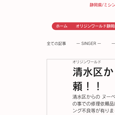
静岡県/ミシ
ホーム
オリジンワールド静岡
全ての記事
ー SINGER ー
ー
オリジンワールド
- RICCAR -
− 足踏みミシン
清水区か
頼！！
清水区からの ヌーベ
の事での修理依頼品
ング不良等が有りま