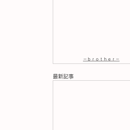
－ｂｒｏｔｈｅｒ－
最新記事