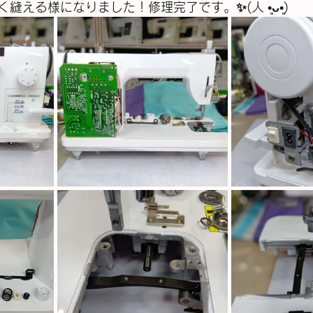
る様になりました！修理完了です。✨(⁠人⁠ ⁠•͈⁠ᴗ⁠•͈⁠)　