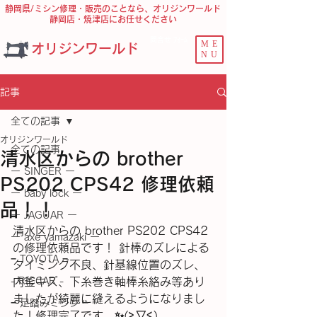
静岡県/ミシン修理・販売のことなら、オリジンワールド
静岡店・焼津店にお任せください
問合せ ﾌｫｰﾑ
ME
オリジンワールド
NU
記事
全ての記事
オリジンワールド
全ての記事
清水区からの brother
ー SINGER ー
PS202 CPS42 修理依頼
ー baby lock ー
品！！
ー JAGUAR ー
清水区からの brother PS202 CPS42 
ー axe yamazaki ー
の修理依頼品です！ 針棒のズレによる
− TOYOTA −
タイミング不良、針基線位置のズレ、
- RICCAR -
内釜キズ、下糸巻き軸棒糸絡み等あり
ましたが綺麗に縫えるようになりまし
− 足踏みミシン −
た！修理完了です。✨(⁠≧⁠▽⁠≦⁠)