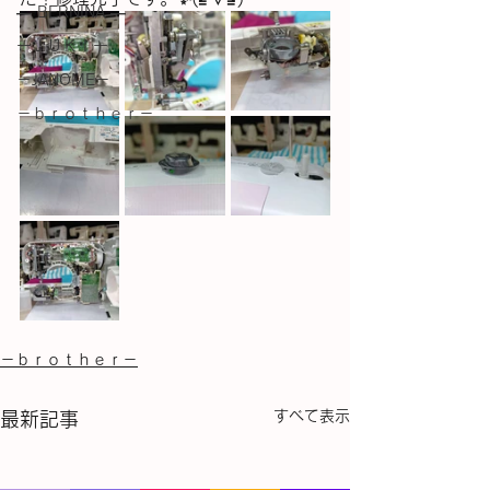
― BERNINA ―
ーＪＵＫＩー
－JANOME－
－ｂｒｏｔｈｅｒ－
－ｂｒｏｔｈｅｒ－
すべて表示
最新記事