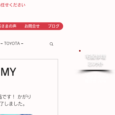
お任せください
客さまの声
お問合せ
ブログ
− TOYOTA −
宅配修理
​ﾐｼﾝｻｲﾄ
－ｂｒｏｔｈｅｒ－
MY
ご相談お申込み
問合せ ﾌｫｰﾑ
頼品です！ かがり
了しました。