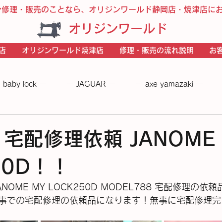
ン修理・販売のことなら、オリジンワールド静岡店・焼津店に
オリジンワールド
店
オリジンワールド焼津店
修理・販売の流れ説明
お
 baby lock ー
ー JAGUAR ー
ー axe yamazaki ー
 −
― BERNINA ―
ーＪＵＫＩー
－JANOME－
宅配修理依頼 JANOME 
50D！！
NOME MY LOCK250D MODEL788 宅配修理の依
事での宅配修理の依頼品になります！無事に宅配修理完