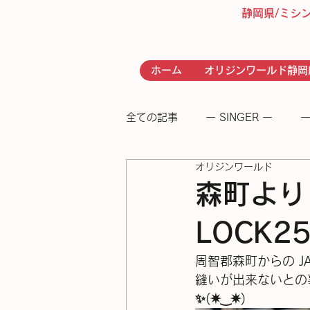
静岡県/ミシ
ホーム
オリジンワールド静岡
全ての記事
ー SINGER ー
ー
オリジンワールド
- RICCAR -
− 足踏みミシン
森町より 
LOCK2
周智郡森町からの JA
縫いが出来ないとの
✨(⁠✷⁠‿⁠✷⁠)