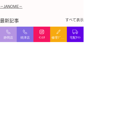
－JANOME－
すべて表示
最新記事
静岡店
焼津店
ｲﾝｽﾀ
修理ﾌﾞﾛｸﾞ
宅配ｻｲﾄ
ミシン修理・出張修理