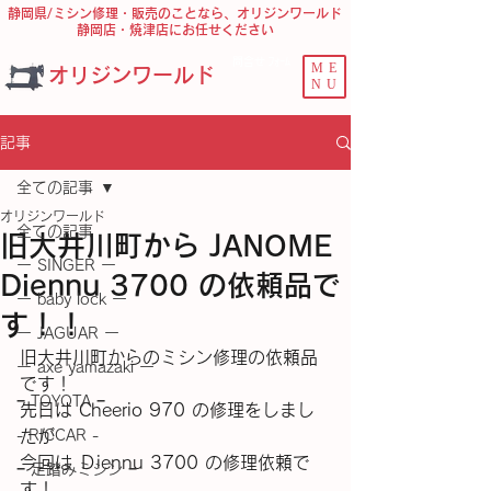
静岡県/ミシン修理・販売のことなら、オリジンワールド
静岡店・焼津店にお任せください
問合せ ﾌｫｰﾑ
ME
オリジンワールド
NU
記事
全ての記事
オリジンワールド
全ての記事
旧大井川町から JANOME
ー SINGER ー
Diennu 3700 の依頼品で
ー baby lock ー
す！！
ー JAGUAR ー
旧大井川町からのミシン修理の依頼品
ー axe yamazaki ー
です！
− TOYOTA −
先日は Cheerio 970 の修理をしまし
- RICCAR -
たが
今回は Ｄiennu 3700 の修理依頼で
− 足踏みミシン −
す！