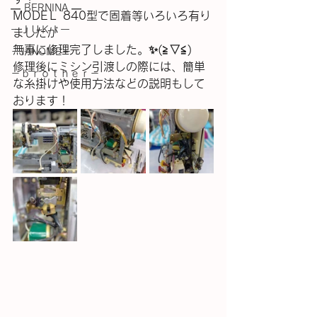
― BERNINA ―
MODEＬ 840型で固着等いろいろ有り
ーＪＵＫＩー
ましたが
無事に修理完了しました。✨(⁠≧⁠▽⁠≦⁠)
－JANOME－
修理後にミシン引渡しの際には、簡単
－ｂｒｏｔｈｅｒ－
な糸掛けや使用方法などの説明もして
おります！