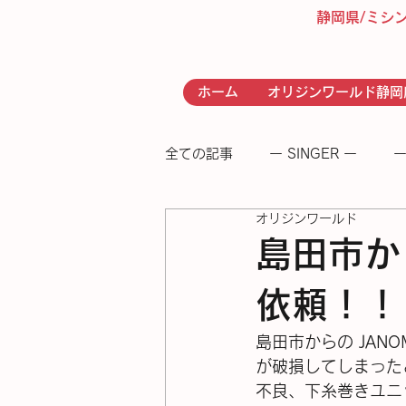
静岡県/ミシ
ホーム
オリジンワールド静岡
全ての記事
ー SINGER ー
ー
オリジンワールド
- RICCAR -
− 足踏みミシン
島田市から
依頼！！
島田市からの JANO
が破損してしまった
不良、下糸巻きユニ