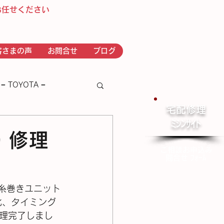
お任せください
客さまの声
お問合せ
ブログ
− TOYOTA −
宅配修理
​ﾐｼﾝｻｲﾄ
－ｂｒｏｔｈｅｒ－
0 修理
ご相談お申込み
問合せ ﾌｫｰﾑ
 下糸巻きユニット
化、タイミング
理完了しまし