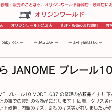
ン修理・販売のことなら、オリジンワールド静岡店・焼津店に
オリジンワールド
店
オリジンワールド焼津店
修理・販売の流れ説明
お
 baby lock ー
ー JAGUAR ー
ー axe yamazaki ー
 −
― BERNINA ―
ーＪＵＫＩー
－JANOME－
 JANOME プレール1
ME プレール10 MODEL637 の修理の依頼品です！
との事での修理の依頼品になります！ 固着、グリス劣
ット破損、内釜のキズ、針板のキズ等が有りましたが修